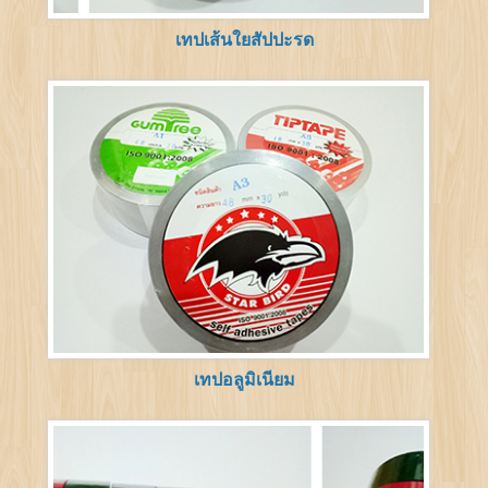
เทปเส้นใยสัปปะรด
เทปอลูมิเนียม