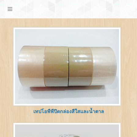
เทปโอพีพีปิดกล่องสีใสและน้ำตาล