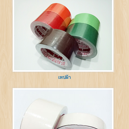
เทปผ้า